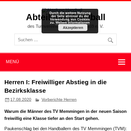
Zum
Inhalt
springen
Durch die weitere Nutzung
Abteilung Handball
der Seite stimmst du der
Verwendung von Cookies
zu.
Weitere Informationen
des Turnvereins Memmingen 1859 e. V.
Akzeptieren
MENÜ
Herren I: Freiwilliger Abstieg in die
Bezirksklasse
17.08.2020
Vorberichte Herren
Warum die Männer des TV Memmingen in der neuen Saison
freiwillig eine Klasse tiefer an den Start gehen.
Paukenschlag bei den Handballern des TV Memmingen (TVM):