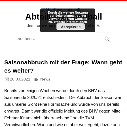
Zum
Inhalt
springen
Durch die weitere Nutzung
Abteilung Handball
der Seite stimmst du der
Verwendung von Cookies
zu.
Weitere Informationen
des Turnvereins Memmingen 1859 e. V.
Akzeptieren
Saisonabbruch mit der Frage: Wann geht
es weiter?
28.03.2021
News
Bereits vor einigen Wochen wurde durch den BHV das
Saisonende 2020/21 entschieden. „Der Abbruch der Saison war
aus unserer Sicht reine Formsache und wurde von uns bereits
erwartet. Damit war die offizielle Meldung des BHV gegen Mitte
Februar für uns nicht überraschend,“ so die TVM-
Verantwortlichen. Wann und wie es aber weitergeht, dazu kann