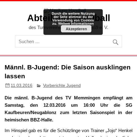
Zum
Inhalt
springen
Durch die weitere Nutzung
Abteilung Handball
der Seite stimmst du der
Verwendung von Cookies
zu.
Weitere Informationen
des Turnvereins Memmingen 1859 e. V.
Akzeptieren
Männl. B-Jugend: Die Saison ausklingen
lassen
11.03.2016
Vorberichte Jugend
Die männl. B-Jugend des TV Memmingen empfängt am
Samstag, den 12.03.2016 um 16:00 Uhr die SG
Kaufbeuren/Neugablonz zum letzten Saisonspiel in der
heimischen BBZ-Halle.
Im Hinspiel gab es für die Schützlinge von Trainer „Jojo“ Henkel