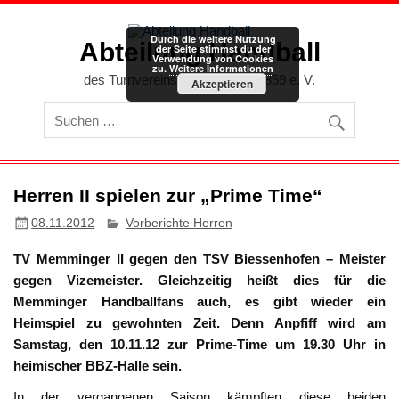
Zum
Inhalt
springen
Durch die weitere Nutzung
Abteilung Handball
der Seite stimmst du der
Verwendung von Cookies
zu.
Weitere Informationen
des Turnvereins Memmingen 1859 e. V.
Akzeptieren
Herren II spielen zur „Prime Time“
08.11.2012
Vorberichte Herren
TV Memminger II gegen den TSV Biessenhofen – Meister
gegen Vizemeister. Gleichzeitig heißt dies für die
Memminger Handballfans auch, es gibt wieder ein
Heimspiel zu gewohnten Zeit. Denn Anpfiff wird am
Samstag, den 10.11.12 zur Prime-Time um 19.30 Uhr in
heimischer BBZ-Halle sein.
In der vergangenen Saison kämpften diese beiden