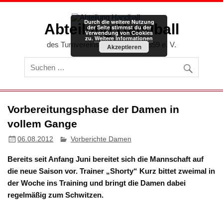
Zum
Inhalt
springen
Durch die weitere Nutzung
Abteilung Handball
der Seite stimmst du der
Verwendung von Cookies
zu.
Weitere Informationen
des Turnvereins Memmingen 1859 e. V.
Akzeptieren
Vorbereitungsphase der Damen in
vollem Gange
06.08.2012
Vorberichte Damen
Bereits seit Anfang Juni bereitet sich die Mannschaft auf
die neue Saison vor. Trainer „Shorty“ Kurz bittet zweimal in
der Woche ins Training und bringt die Damen dabei
regelmäßig zum Schwitzen.