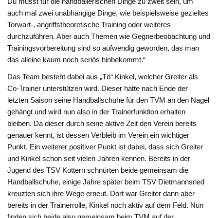
Du musst für die handballerischen Dinge zu zweit sein, um
auch mal zwei unabhängige Dinge, wie beispielsweise gezieltes
Torwart-, angriffstheoretische Training oder weiteres
durchzuführen. Aber auch Themen wie Gegnerbeobachtung und
Trainingsvorbereitung sind so aufwendig geworden, das man
das alleine kaum noch seriös hinbekommt.“
Das Team besteht dabei aus „Tö“ Kinkel, welcher Greiter als
Co-Trainer unterstützen wird. Dieser hatte nach Ende der
letzten Saison seine Handballschuhe für den TVM an den Nagel
gehängt und wird nun also in der Trainerfunktion erhalten
bleiben. Da dieser durch seine aktive Zeit den Verein bereits
genauer kennt, ist dessen Verbleib im Verein ein wichtiger
Punkt. Ein weiterer positiver Punkt ist dabei, dass sich Greiter
und Kinkel schon seit vielen Jahren kennen. Bereits in der
Jugend des TSV Kottern schnürten beide gemeinsam die
Handballschuhe, einige Jahre später beim TSV Dietmannsried
kreuzten sich ihre Wege erneut. Dort war Greiter dann aber
bereits in der Trainerrolle, Kinkel noch aktiv auf dem Feld. Nun
finden sich beide also gemeinsam beim TVM auf der