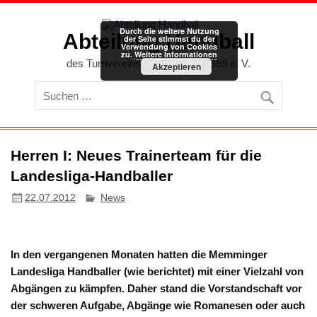
Zum
Inhalt
springen
Durch die weitere Nutzung
Abteilung Handball
der Seite stimmst du der
Verwendung von Cookies
zu.
Weitere Informationen
des Turnvereins Memmingen 1859 e. V.
Akzeptieren
Herren I: Neues Trainerteam für die
Landesliga-Handballer
22.07.2012
News
In den vergangenen Monaten hatten die Memminger
Landesliga Handballer (wie berichtet) mit einer Vielzahl von
Abgängen zu kämpfen. Daher stand die Vorstandschaft vor
der schweren Aufgabe, Abgänge wie Romanesen oder auch