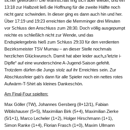
sicher geworden? Die Mannschaft fing sich aber wieder, und ein
13:18 zur Halbzeit ließ die Hoffnung für die zweite Hälfte noch
nicht ganz schwinden. In dieser ging es dann auch hin und her.
Über 17:19 und 19:23 erreichten die Memminger drei Minuten
vor Schluss den Anschluss zum 28:30. Doch völlig ausgepumpt
reichte es schließlich nicht zur Wende, und das
Endspielergebnis hieß zum Schluss 29:33 für den verdienten
Bezirksmeister TSV Murnau – an dieser Stelle nochmals
herzlichen Glückwunsch. Damit hat aber leider auch„s’letzte i-
Dipfle“ auf eine wunderschöne A-Jugend-Saison gefehlt.
Trotzdem dürfen die Jungs stolz auf ihr Erreichtes sein. Zur
Abschlussfeier gab’s dann für alle Spieler noch ein nettes rotes
Aufwärm-T-Shirt als kleines Dankeschön.
Am Final-Four spielten:
Max Göller (TW), Johannes Gersberg (8+12/1), Fabian
Wiblishauser (5+5), Maximilian Birk (5+4), Maximilian Zierke
(5/1+1), Marco Lecheler (1+2), Holger Hirschmann (1+1),
Simon Ranke (1+4), Florian Frasch (1+0), Maxim Ullmann