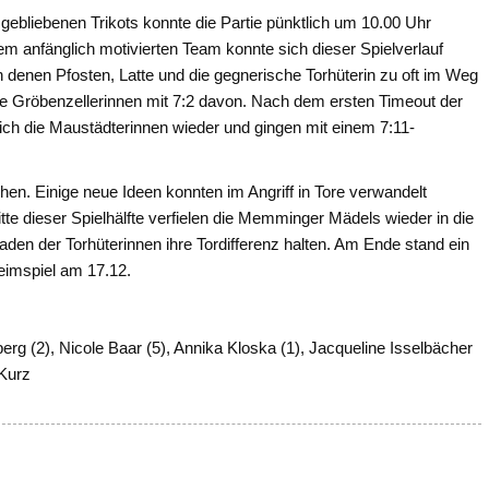
bliebenen Trikots konnte die Partie pünktlich um 10.00 Uhr
em anfänglich motivierten Team konnte sich dieser Spielverlauf
n denen Pfosten, Latte und die gegnerische Torhüterin zu oft im Weg
ie Gröbenzellerinnen mit 7:2 davon. Nach dem ersten Timeout der
sich die Maustädterinnen wieder und gingen mit einem 7:11-
ichen. Einige neue Ideen konnten im Angriff in Tore verwandelt
te dieser Spielhälfte verfielen die Memminger Mädels wieder in die
den der Torhüterinnen ihre Tordifferenz halten. Am Ende stand ein
eimspiel am 17.12.
erg (2), Nicole Baar (5), Annika Kloska (1), Jacqueline Isselbächer
 Kurz