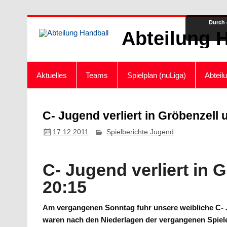
Zum
Durch 
Inhalt
Abteilung 
springen
Aktuelles
Teams
Spielplan (nuLiga)
Abteil
C- Jugend verliert in Gröbenzell 
17.12.2011
Spielberichte Jugend
C- Jugend verliert in 
20:15
Am vergangenen Sonntag fuhr unsere weibliche C- 
waren nach den Niederlagen der vergangenen Spiele 