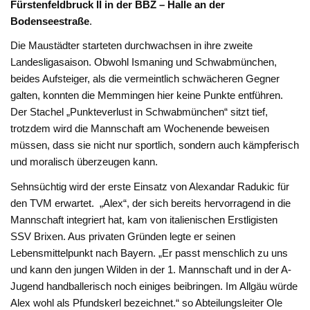
Fürstenfeldbruck II in der BBZ – Halle an der
Bodenseestraße
.
Die Maustädter starteten durchwachsen in ihre zweite
Landesligasaison. Obwohl Ismaning und Schwabmünchen,
beides Aufsteiger, als die vermeintlich schwächeren Gegner
galten, konnten die Memmingen hier keine Punkte entführen.
Der Stachel „Punkteverlust in Schwabmünchen“ sitzt tief,
trotzdem wird die Mannschaft am Wochenende beweisen
müssen, dass sie nicht nur sportlich, sondern auch kämpferisch
und moralisch überzeugen kann.
Sehnsüchtig wird der erste Einsatz von Alexandar Radukic für
den TVM erwartet. „Alex“, der sich bereits hervorragend in die
Mannschaft integriert hat, kam von italienischen Erstligisten
SSV Brixen. Aus privaten Gründen legte er seinen
Lebensmittelpunkt nach Bayern. „Er passt menschlich zu uns
und kann den jungen Wilden in der 1. Mannschaft und in der A-
Jugend handballerisch noch einiges beibringen. Im Allgäu würde
Alex wohl als Pfundskerl bezeichnet.“ so Abteilungsleiter Ole