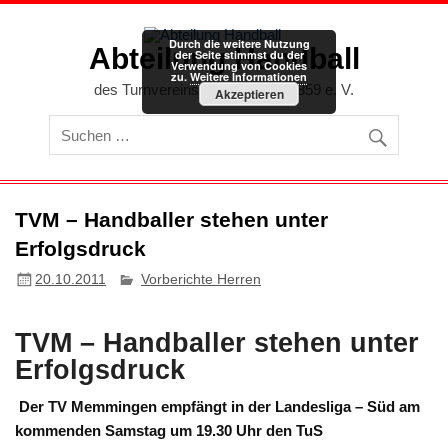
Zum
Inhalt
springen
Durch die weitere Nutzung
Abteilung Handball
der Seite stimmst du der
Verwendung von Cookies
zu.
Weitere Informationen
des Turnvereins Memmingen 1859 e. V.
Akzeptieren
TVM – Handballer stehen unter
Erfolgsdruck
20.10.2011
Vorberichte Herren
TVM – Handballer stehen unter
Erfolgsdruck
Der TV Memmingen empfängt in der Landesliga – Süd am
kommenden Samstag um 19.30 Uhr den TuS