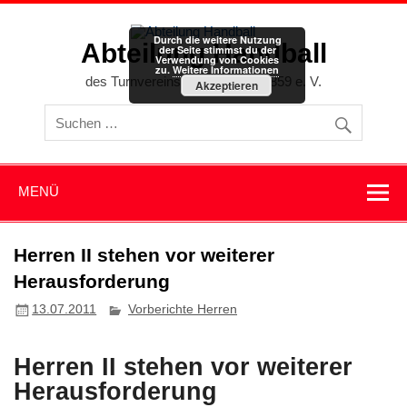
Zum
Inhalt
springen
Durch die weitere Nutzung
Abteilung Handball
der Seite stimmst du der
Verwendung von Cookies
zu.
Weitere Informationen
des Turnvereins Memmingen 1859 e. V.
Akzeptieren
MENÜ
Herren II stehen vor weiterer
Herausforderung
13.07.2011
Vorberichte Herren
Herren II stehen vor weiterer
Herausforderung