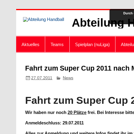
Zum
Durch 
Inhalt
Abteilung 
springen
Aktuelles
Teams
Spielplan (nuLiga)
Abteil
Fahrt zum Super Cup 2011 nach
27.07.2011
News
Fahrt zum Super Cup
Wir haben nur noch
20 Plätze
frei. Bei Interesse bit
Anmeldeschluss: 29.07.2011
Alles zur Anmeldung und weitere Infos findet ihr im