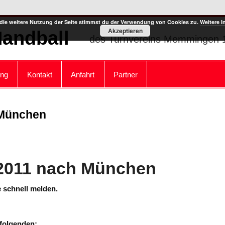
die weitere Nutzung der Seite stimmst du der Verwendung von Cookies zu.
Weitere I
Akzeptieren
Handball
des Turnvereins Memmingen 1
ung
Kontakt
Anfahrt
Partner
 München
 2011 nach München
te schnell melden.
 folgenden: