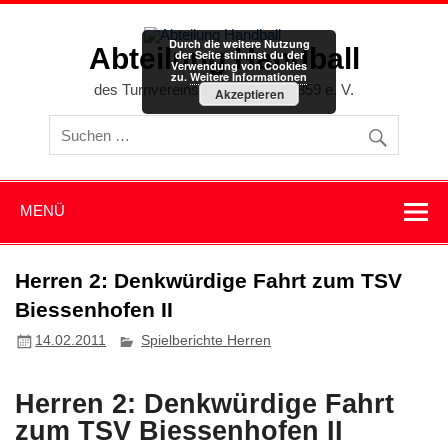
Zum
Inhalt
springen
Durch die weitere Nutzung
Abteilung Handball
der Seite stimmst du der
Verwendung von Cookies
zu.
Weitere Informationen
des Turnvereins Memmingen 1859 e. V.
Akzeptieren
MENÜ
Herren 2: Denkwürdige Fahrt zum TSV
Biessenhofen II
14.02.2011
Spielberichte Herren
Herren 2: Denkwürdige Fahrt
zum TSV Biessenhofen II