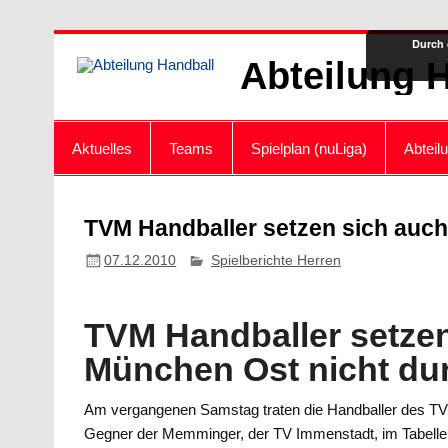
Zum
Durch 
Inhalt
Abteilung 
springen
Aktuelles
Teams
Spielplan (nuLiga)
Abteil
TVM Handballer setzen sich auch
07.12.2010
Spielberichte Herren
TVM Handballer setze
München Ost nicht du
Am vergangenen Samstag traten die Handballer des TV
Gegner der Memminger, der TV Immenstadt, im Tabellenke