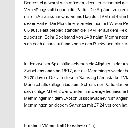
Berkessel gewarnt sein müssen, denn im Heimspiel geg
Verheißungsvoll begann die Partie. Die Allgäuer zeigte
nur ein Ausrutscher war. Schnell lag der TVM mit 4:6 in 
dieser Partie. Die Münchner starteten nun mit Wilson Pe
6:6 aus. Fast perplex standen die TVM´ler auf dem Fel
zu setzen. Beim Spielstand von 14:8 nahm Memmingen 
sich noch einmal auf und konnte den Rückstand bis zur 
In der zweiten Spielhälfte ackerten die Allgäuer in der
Zwischenstand von 18:17, der die Memminger wieder hof
26:20 davon. Der am diesem Samstag bärenstarke TVM
Mannschaftskollegen bis zum Schluss der Partie den S
das richtige Mittel. Zwar wurden nur wenige technische
Memminger mit dem „Abschlussschwächevirus“ angeste
Memmingen an diesem Samstag mit 27:24 verloren hat u
Für den TVM am Ball (Tore/davon 7m):