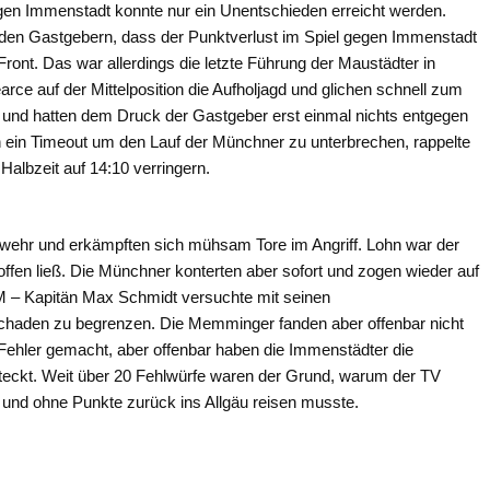
en Immenstadt konnte nur ein Unentschieden erreicht werden.
n den Gastgebern, dass der Punktverlust im Spiel gegen Immenstadt
Front. Das war allerdings die letzte Führung der Maustädter in
arce auf der Mittelposition die Aufholjagd und glichen schnell zum
d und hatten dem Druck der Gastgeber erst einmal nichts entgegen
ein Timeout um den Lauf der Münchner zu unterbrechen, rappelte
Halbzeit auf 14:10 verringern.
 Abwehr und erkämpften sich mühsam Tore im Angriff. Lohn war der
fen ließ. Die Münchner konterten aber sofort und zogen wieder auf
 – Kapitän Max Schmidt versuchte mit seinen
chaden zu begrenzen. Die Memminger fanden aber offenbar nicht
 Fehler gemacht, aber offenbar haben die Immenstädter die
ckt. Weit über 20 Fehlwürfe waren der Grund, warum der TV
nd ohne Punkte zurück ins Allgäu reisen musste.