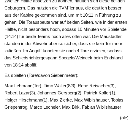
zweiten Hälfte absetzen zu können, häuften sich diese bei den
Coburgern. Das nutzten die TVM´ler aus, die deutlich besser
aus der Kabine gekommen sind, um mit 10:11 in Führung zu
gehen. Die Torausbeute war auf beiden Seiten, wie in der ersten
Hälfte, nicht besonders hoch, sodass 10 Minuten vor Spielende
(14:14) für beide Teams noch alles offen war. Die Maustädter
standen in der Abwehr aber so sicher, dass sie kein Tor mehr
zuließen. Im Angriff konnten sie noch 4 Tore erzielen, sodass
das Schiedsrichtergespann Spegele/Weineck beim Endstand
von 18:14 abpfiff.
Es spielten (Tore/davon Siebenmeter):
Max Lehmann(Tor), Timo Walter(8/3), René Reisacher(3),
Robert Lazar(3), Johannes Gersberg(2), Patrick Kofler(1),
Holger Hirschmann(1), Max Zierke, Max Wiblishauser, Tobias
Griepentrog, Marco Lecheler, Max Birk, Fabian Wiblishauser
(ole)