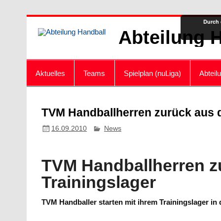
Zum
Durch 
Inhalt
Abteilung 
springen
Aktuelles
Teams
Spielplan (nuLiga)
Abteil
TVM Handballherren zurück aus d
16.09.2010
News
TVM Handballherren z
Trainingslager
TVM Handballer starten mit ihrem Trainingslager in 