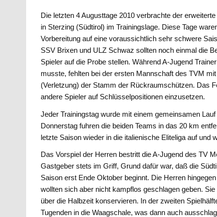
Die letzten 4 Augusttage 2010 verbrachte der erweiter
in Sterzing (Südtirol) im Trainingslage. Diese Tage waren
Vorbereitung auf eine voraussichtlich sehr schwere Sais
SSV Brixen und ULZ Schwaz sollten noch einmal die Bela
Spieler auf die Probe stellen. Während A-Jugend Traine
musste, fehlten bei der ersten Mannschaft des TVM mit 
(Verletzung) der Stamm der Rückraumschützen. Das Fe
andere Spieler auf Schlüsselpositionen einzusetzen.
Jeder Trainingstag wurde mit einem gemeinsamen Lauf du
Donnerstag fuhren die beiden Teams in das 20 km entfe
letzte Saison wieder in die italienische Eliteliga auf und
Das Vorspiel der Herren bestritt die A-Jugend des TV
Gastgeber stets im Griff, Grund dafür war, daß die Südt
Saison erst Ende Oktober beginnt. Die Herren hingegen e
wollten sich aber nicht kampflos geschlagen geben. Sie h
über die Halbzeit konservieren. In der zweiten Spielhäl
Tugenden in die Waagschale, was dann auch ausschlaggeb