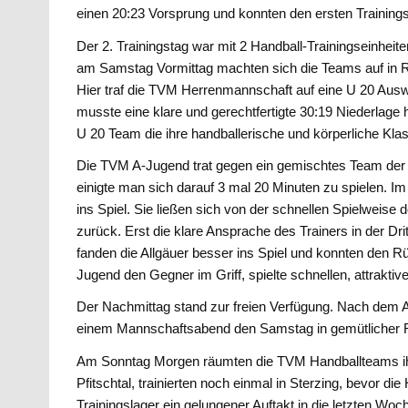
einen 20:23 Vorsprung und konnten den ersten Trainings
Der 2. Trainingstag war mit 2 Handball-Trainingseinheit
am Samstag Vormittag machten sich die Teams auf in 
Hier traf die TVM Herrenmannschaft auf eine U 20 Aus
musste eine klare und gerechtfertigte 30:19 Niederlage
U 20 Team die ihre handballerische und körperliche Klas
Die TVM A-Jugend trat gegen ein gemischtes Team der
einigte man sich darauf 3 mal 20 Minuten zu spielen. I
ins Spiel. Sie ließen sich von der schnellen Spielweis
zurück. Erst die klare Ansprache des Trainers in der Dri
fanden die Allgäuer besser ins Spiel und konnten den Rüc
Jugend den Gegner im Griff, spielte schnellen, attrakti
Der Nachmittag stand zur freien Verfügung. Nach dem 
einem Mannschaftsabend den Samstag in gemütlicher 
Am Sonntag Morgen räumten die TVM Handballteams ihr
Pfitschtal, trainierten noch einmal in Sterzing, bevor d
Trainingslager ein gelungener Auftakt in die letzten Wo