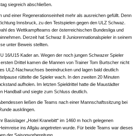
tag siegreich abschließen.
en und einer Regenerationseinheit mehr als ausreichen gefüllt. Denn
Richtung Innsbruck, zu den Testspielen gegen den ULZ Schwaz.
wahl des Wettkampfteams der österreichischen Bundesliga und
 hinnehmen. Derzeit hat Schwaz 8 Juniorennationalspieler in seinem
se unter Beweis stellten.
 U 16/U15 Kader an. Wegen der noch jungen Schwazer Spieler
m ersten Drittel kamen die Mannen von Trainer Tom Burtscher nicht
e des ULZ-Nachwuchses beeindrucken und lagen bald deutlich
ttelpause rüttelte die Spieler wach. In den zweiten 20 Minuten
kstand aufholen. Im letzten Spieldrittel hatte die Maustädter
ven Handball und siegte zum Schluss deutlich.
Abendessen ließen die Teams nach einer Mannschaftssitzung bei
Runde ausklingen.
 Basislager „Hotel Kranebitt“ im 1460 m hoch gelegenen
ie Heimreise ins Allgäu angetreten wurde. Für beide Teams war dieses
chen der Saisonvorbereitung.