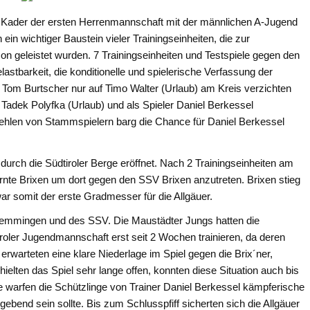
te Kader der ersten Herrenmannschaft mit der männlichen A-Jugend
 ein wichtiger Baustein vieler Trainingseinheiten, die zur
on geleistet wurden. 7 Trainingseinheiten und Testspiele gegen den
stbarkeit, die konditionelle und spielerische Verfassung der
r Tom Burtscher nur auf Timo Walter (Urlaub) am Kreis verzichten
Tadek Polyfka (Urlaub) und als Spieler Daniel Berkessel
hlen von Stammspielern barg die Chance für Daniel Berkessel
rch die Südtiroler Berge eröffnet. Nach 2 Trainingseinheiten am
rnte Brixen um dort gegen den SSV Brixen anzutreten. Brixen stieg
 war somit der erste Gradmesser für die Allgäuer.
 Memmingen und des SSV. Die Maustädter Jungs hatten die
iroler Jugendmannschaft erst seit 2 Wochen trainieren, da deren
rwarteten eine klare Niederlage im Spiel gegen die Brix´ner,
ielten das Spiel sehr lange offen, konnten diese Situation auch bis
fte warfen die Schützlinge von Trainer Daniel Berkessel kämpferische
end sein sollte. Bis zum Schlusspfiff sicherten sich die Allgäuer