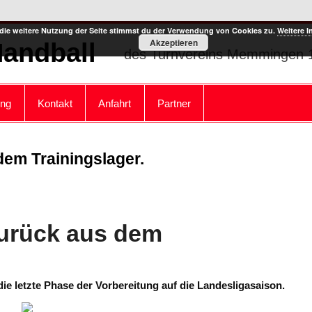
die weitere Nutzung der Seite stimmst du der Verwendung von Cookies zu.
Weitere I
Akzeptieren
Handball
des Turnvereins Memmingen 1
ung
Kontakt
Anfahrt
Partner
em Trainingslager.
urück aus dem
die letzte Phase der Vorbereitung auf die Landesligasaison.