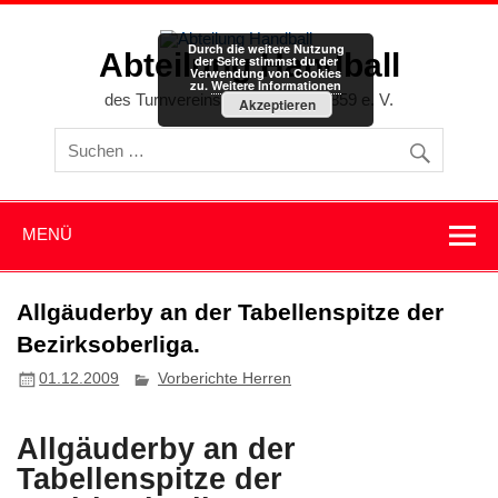
Zum
Inhalt
springen
Durch die weitere Nutzung
Abteilung Handball
der Seite stimmst du der
Verwendung von Cookies
zu.
Weitere Informationen
des Turnvereins Memmingen 1859 e. V.
Akzeptieren
MENÜ
Allgäuderby an der Tabellenspitze der
Bezirksoberliga.
01.12.2009
Vorberichte Herren
Allgäuderby an der
Tabellenspitze der